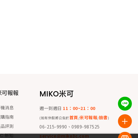
MIKO米可
米可報報
新機消息
週一到週日
11：00~21：00
選購指南
首頁
米可報報
臉書
(如有休假將公告於
/
/
)
產品評測
06-215-9990、0989-987525
 C 新知
service@miko3c.com