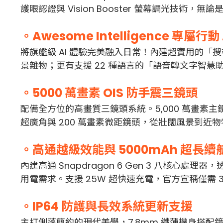
護眼認證與 Vision Booster 螢幕調光技
。Awesome Intelligence 專屬行動
將旗艦級 AI 體驗完美融入日常！內建超實用的
景雜物；更有支援 22 種語言的「語音轉文字智
。5000 萬畫素 OIS 防手震三鏡頭
配備全方位的高畫質三鏡頭系統。5,000 萬畫素主
超廣角與 200 萬畫素微距鏡頭，從壯闊風景到近物特
。高通越級效能與 5000mAh 超長續
內建高通 Snapdragon 6 Gen 3 八核心
用電需求。支援 25W 超快速充電，官方宣稱僅需 30
。IP64 防護與長效系統更新支援
主打俐落簡約的現代美學，7.8mm 纖薄機身搭配鏡面