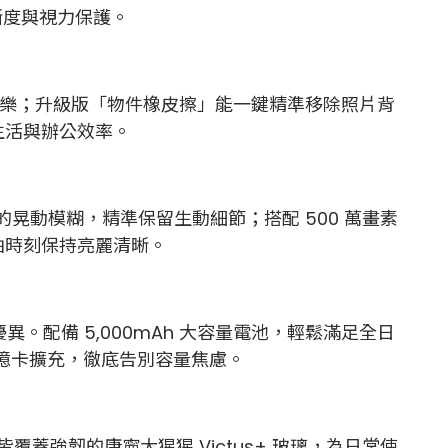
清晰度與視力保護。
音樂；升級版「物件橡皮擦」能一鍵精準移除照片背
生活與辦公效率。
的晃動模糊，精準保留生動細節；搭配 500 萬畫素
自拍時刻保持亮麗清晰。
優異。配備 5,000mAh 大容量電池，輕鬆滿足全日
D 記憶卡擴充，徹底告別容量焦慮。
覆蓋強韌的康寧大猩猩 Victus+ 玻璃，為日常使