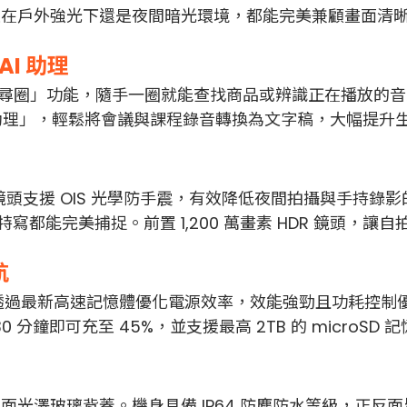
術，無論是在戶外強光下還是夜間暗光環境，都能完美兼顧畫面
 AI 助理
「搜尋圈」功能，隨手一圈就能查找商品或辨識正在播放的
慧助理」，輕鬆將會議與課程錄音轉換為文字稿，大幅提升
鏡頭支援 OIS 光學防手震，有效降低夜間拍攝與手持錄影
寫都能完美捕捉。前置 1,200 萬畫素 HDR 鏡頭，讓
航
處理器，透過最新高速記憶體優化電源效率，效能強勁且功耗控制
 分鐘即可充至 45%，並支援最高 2TB 的 microS
光澤玻璃背蓋。機身具備 IP64 防塵防水等級，正反面皆