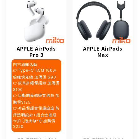
APPLE AirPods
APPLE AirPods
Pro 3
Max
門市加購活動
👉Type-C 1.5M 100w
編織快充線 加購價 $90
👉皮革掛繩保護殼 加購價
$100
👉自動開蓋磁吸支架殼 加
購價$125
👉冰晶保護套保護設設 防
摔透明設計+鋁合金按鈕
卡扣 (贈掛勾*1) 加購價
$220