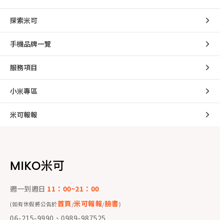
探索米可
手機品牌一覽
服務項目
小米專區
米可報報
MIKO米可
週一到週日
11：00~21：00
首頁
米可報報
臉書
(如有休假將公告於
/
/
)
06-215-9990、0989-987525