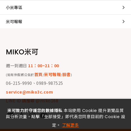
小米專區
米可報報
MIKO米可
週一到週日
11：00~21：00
首頁
米可報報
臉書
(如有休假將公告於
/
/
)
06-215-9990、0989-987525
service@miko3c.com
LINE ID 請搜尋 @miko168
米可致力於守護您的數據隱私
本站使用 Cookie 提升瀏覽品質
與分析流量。點擊「全部接受」即代表您同意目前的 Cookie 設
定。
了解更多