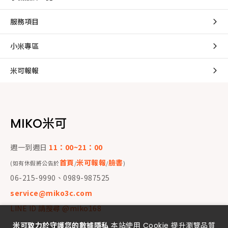
服務項目
小米專區
米可報報
MIKO米可
週一到週日
11：00~21：00
首頁
米可報報
臉書
(如有休假將公告於
/
/
)
06-215-9990、0989-987525
service@miko3c.com
LINE ID 請搜尋 @miko168
米可致力於守護您的數據隱私
本站使用 Cookie 提升瀏覽品質