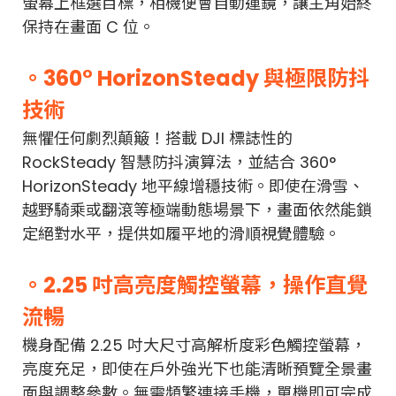
螢幕上框選目標，相機便會自動運鏡，讓主角始終
保持在畫面 C 位。
。360° HorizonSteady 與極限防抖
技術
無懼任何劇烈顛簸！搭載 DJI 標誌性的
RockSteady 智慧防抖演算法，並結合 360°
HorizonSteady 地平線增穩技術。即使在滑雪、
越野騎乘或翻滾等極端動態場景下，畫面依然能鎖
定絕對水平，提供如履平地的滑順視覺體驗。
。2.25 吋高亮度觸控螢幕，操作直覺
流暢
機身配備 2.25 吋大尺寸高解析度彩色觸控螢幕，
亮度充足，即使在戶外強光下也能清晰預覽全景畫
面與調整參數。無需頻繁連接手機，單機即可完成