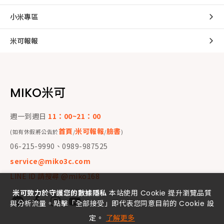
小米專區
米可報報
MIKO米可
週一到週日
11：00~21：00
首頁
米可報報
臉書
(如有休假將公告於
/
/
)
06-215-9990、0989-987525
service@miko3c.com
LINE ID 請搜尋 @miko168
米可致力於守護您的數據隱私
本站使用 Cookie 提升瀏覽品質
與分析流量。點擊「全部接受」即代表您同意目前的 Cookie 設
定。
了解更多