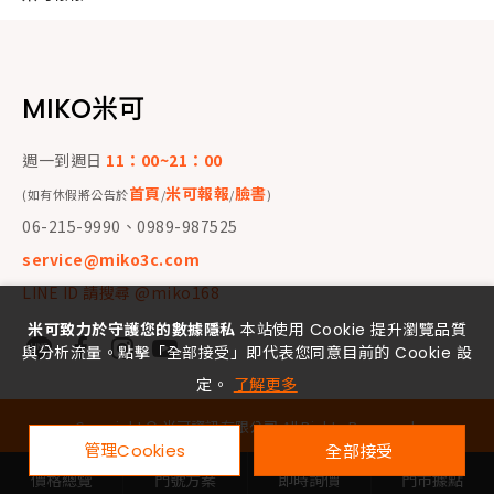
MIKO米可
週一到週日
11：00~21：00
首頁
米可報報
臉書
(如有休假將公告於
/
/
)
06-215-9990、0989-987525
service@miko3c.com
LINE ID 請搜尋 @miko168
米可致力於守護您的數據隱私
本站使用 Cookie 提升瀏覽品質
與分析流量。點擊「全部接受」即代表您同意目前的 Cookie 設
定。
了解更多
Copyright ©
米可資訊有限公司
All Rights Reserved.
管理Cookies
全部接受
價格總覽
門號方案
即時詢價
門市據點