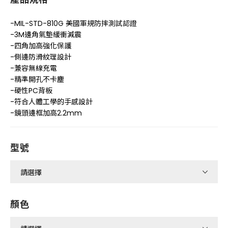
-MIL-STD-810G 美國軍規防摔測試認證
-3M邊角氣墊緩衝減震
-四角加高強化保護
-側邊防滑紋理設計
-兼容無線充電
-精準開孔不卡塵
-硬性PC背板
-符合人體工學的手感設計
-鏡頭邊框加高2.2mm
型號
顏色