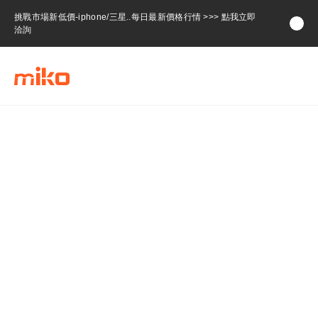
挑戰市場新低價-iphone/三星..每日最新價格行情 >>> 點我立即
洽詢