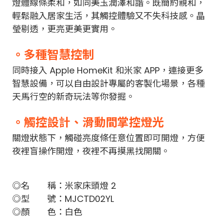
燈體線條柔和，如同美玉潤澤和諧。既簡約親和，
輕鬆融入居家生活，其觸控體驗又不失科技感。晶
瑩剔透，更亮更美更實用。
。
多種智慧控制
同時接入 Apple HomeKit 和米家 APP，連接更多
智慧設備，可以自由設計專屬的客製化場景，各種
天馬行空的新奇玩法等你發掘。
。
觸控設計、滑動間掌控燈光
關燈狀態下，觸碰亮度條任意位置即可開燈，方便
夜裡盲操作開燈，夜裡不再摸黑找開關。
◎名 稱：米家床頭燈 2
◎型 號：MJCTD02YL
◎顏 色：白色