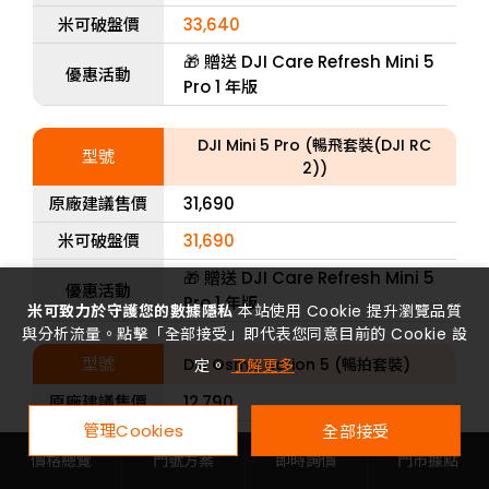
米可破盤價
33,640
🎁 贈送 DJI Care Refresh Mini 5
優惠活動
Pro 1 年版
DJI Mini 5 Pro (暢飛套裝(DJI RC
型號
2))
原廠建議售價
31,690
米可破盤價
31,690
🎁 贈送 DJI Care Refresh Mini 5
優惠活動
Pro 1 年版
米可致力於守護您的數據隱私
本站使用 Cookie 提升瀏覽品質
與分析流量。點擊「全部接受」即代表您同意目前的 Cookie 設
型號
DJI Osmo Action 5 (暢拍套裝)
定。
了解更多
原廠建議售價
12,790
管理Cookies
全部接受
米可破盤價
11,900
價格總覽
門號方案
即時詢價
門市據點
優惠活動