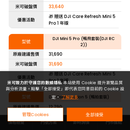
米可破盤價
33,640
🎁 贈送 DJI Care Refresh Mini 5
優惠活動
Pro 1 年版
DJI Mini 5 Pro (暢飛套裝(DJI RC
型號
2))
原廠建議售價
31,690
米可破盤價
31,690
🎁 贈送 DJI Care Refresh Mini 5
優惠活動
Pro 1 年版
米可致力於守護您的數據隱私
本站使用 Cookie 提升瀏覽品質
與分析流量。點擊「全部接受」即代表您同意目前的 Cookie 設
型號
DJI Osmo Action 5 (暢拍套裝)
定。
了解更多
原廠建議售價
12,790
管理Cookies
全部接受
米可破盤價
11,900
價格總覽
門號方案
即時詢價
門市據點
優惠活動