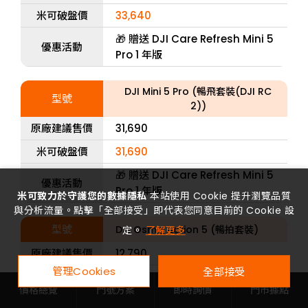
米可破盤價
33,640
🎁 贈送 DJI Care Refresh Mini 5
優惠活動
Pro 1 年版
DJI Mini 5 Pro (暢飛套裝(DJI RC
型號
2))
原廠建議售價
31,690
米可破盤價
31,690
🎁 贈送 DJI Care Refresh Mini 5
優惠活動
Pro 1 年版
米可致力於守護您的數據隱私
本站使用 Cookie 提升瀏覽品質
與分析流量。點擊「全部接受」即代表您同意目前的 Cookie 設
型號
DJI Osmo Action 5 (暢拍套裝)
定。
了解更多
原廠建議售價
12,790
管理Cookies
全部接受
米可破盤價
11,900
價格總覽
門號方案
即時詢價
門市據點
優惠活動