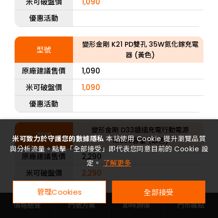
米可破盤價
1,090
優惠活動
變形金剛 K21 PD雙孔 35W氮化鎵充電
型號
器 (黃色)
原廠建議售價
1,090
米可破盤價
1,090
優惠活動
變形金剛 D33牆插充電行動電源
型號
米可致力於守護您的數據隱私
本站使用 Cookie 提升瀏覽品質
10000容量 (銀色)
與分析流量。點擊「全部接受」即代表您同意目前的 Cookie 設
原廠建議售價
2,290
定。
了解更多
米可破盤價
2,290
優惠活動
管理Cookies
全部接受
價格總覽
門號方案
即時詢價
門市據點
變形金剛 D33牆插充電行動電源