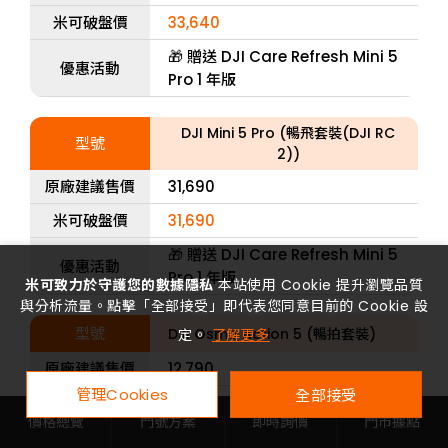
米可破盤價
33,640
🎁 贈送 DJI Care Refresh Mini 5
優惠活動
Pro 1 年版
DJI Mini 5 Pro (暢飛套裝(DJI RC
型號
2))
原廠建議售價
31,690
米可破盤價
31,690
🎁 贈送 DJI Care Refresh Mini 5
優惠活動
Pro 1 年版
米可致力於守護您的數據隱私
本站使用 Cookie 提升瀏覽品質
與分析流量。點擊「全部接受」即代表您同意目前的 Cookie 設
型號
DJI Osmo Action 5 (暢拍套裝)
定。
了解更多
原廠建議售價
12,790
管理Cookies
全部接受
米可破盤價
11,900
價格總覽
門號方案
即時詢價
門市據點
優惠活動