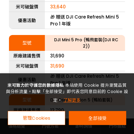
米可破盤價
33,640
🎁 贈送 DJI Care Refresh Mini 5
優惠活動
Pro 1 年版
DJI Mini 5 Pro (暢飛套裝(DJI RC
型號
2))
原廠建議售價
31,690
米可破盤價
31,690
🎁 贈送 DJI Care Refresh Mini 5
優惠活動
Pro 1 年版
米可致力於守護您的數據隱私
本站使用 Cookie 提升瀏覽品質
與分析流量。點擊「全部接受」即代表您同意目前的 Cookie 設
型號
DJI Osmo Action 5 (暢拍套裝)
定。
了解更多
原廠建議售價
12,790
管理Cookies
全部接受
米可破盤價
11,900
價格總覽
門號方案
即時詢價
門市據點
優惠活動