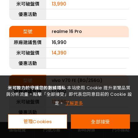
米可破盤價
13,990
優惠活動
型號
realme 16 Pro
原廠建議售價
16,990
米可破盤價
14,390
優惠活動
型號
vivo V70 FE (8G/256G)
米可致力於守護您的數據隱私
本站使用 Cookie 提升瀏覽品質
原廠建議售價
17,990
與分析流量。點擊「全部接受」即代表您同意目前的 Cookie 設
米可破盤價
12,490
定。
了解更多
優惠活動
管理Cookies
全部接受
型號
vivo V70 FE (12G/256G)
價格總覽
門號方案
即時詢價
門市據點