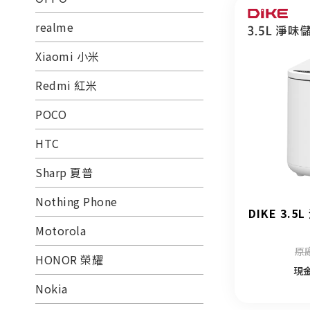
realme
Xiaomi 小米
Redmi 紅米
POCO
HTC
Sharp 夏普
Nothing Phone
DIKE 3.
Motorola
原廠
HONOR 榮耀
現
Nokia