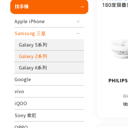
找手機
Apple iPhone
Samsung 三星
Galaxy S系列
Galaxy Z系列
Galaxy A系列
Google
PHILI
vivo
原
iQOO
現
Sony 索尼
OPPO