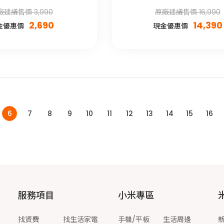
廠建議售價 3,990
原廠建議售價 16,990
2,690
14,390
金優惠價
現金優惠價
6
7
8
9
10
11
12
13
14
15
16
服務項目
小米專區
找資費
找生活家電
手機/平板
生活周邊