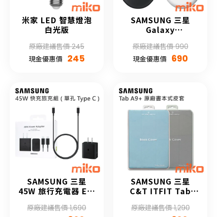
米家 LED 智慧燈泡
SAMSUNG 三星
白光版
Galaxy
SmartTag2 智慧防
原廠建議售價 245
原廠建議售價 990
丟器 (第二代)
245
690
現金優惠價
現金優惠價
SAMSUNG 三星
SAMSUNG 三星
45W 旅行充電器 EP-
C&T ITFIT Tab
T4511
A9+ 原廠書本式保護
原廠建議售價 1,690
原廠建議售價 1,290
殼