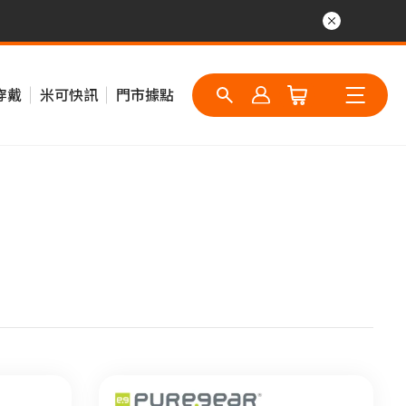
穿戴
米可快訊
門市據點