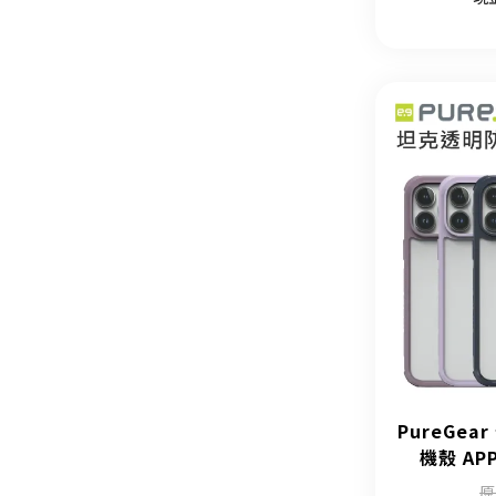
PureGe
機殼 APP
原