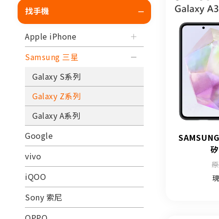
找手機
Apple iPhone
Samsung 三星
Galaxy S系列
Galaxy Z系列
Galaxy A系列
Google
SAMSUNG
矽
vivo
原
iQOO
現
Sony 索尼
OPPO