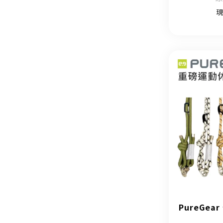
現
PureGe