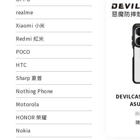
realme
Xiaomi 小米
Redmi 紅米
POCO
HTC
Sharp 夏普
Nothing Phone
DEVILC
ASU
Motorola
原
HONOR 榮耀
現
Nokia