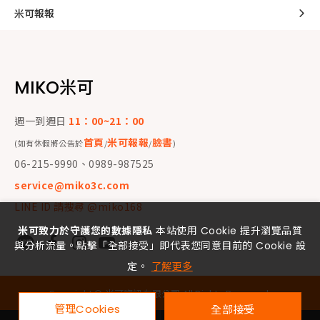
米可報報
MIKO米可
週一到週日
11：00~21：00
首頁
米可報報
臉書
(如有休假將公告於
/
/
)
06-215-9990、0989-987525
service@miko3c.com
LINE ID 請搜尋 @miko168
米可致力於守護您的數據隱私
本站使用 Cookie 提升瀏覽品質
與分析流量。點擊「全部接受」即代表您同意目前的 Cookie 設
定。
了解更多
Copyright ©
米可資訊有限公司
All Rights Reserved.
管理Cookies
全部接受