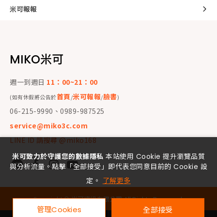
米可報報
MIKO米可
週一到週日
11：00~21：00
首頁
米可報報
臉書
(如有休假將公告於
/
/
)
06-215-9990、0989-987525
service@miko3c.com
LINE ID 請搜尋 @miko168
米可致力於守護您的數據隱私
本站使用 Cookie 提升瀏覽品質
與分析流量。點擊「全部接受」即代表您同意目前的 Cookie 設
定。
了解更多
Copyright ©
米可資訊有限公司
All Rights Reserved.
管理Cookies
全部接受