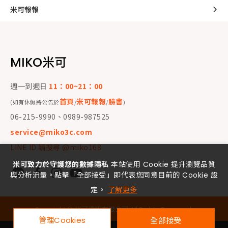
米可報報
MIKO米可
週一到週日
11：00~21：00
首頁
米可報報
臉書
(如有休假將公告於
/
/
)
06-215-9990、0989-987525
service@miko3c.com
LINE ID 請搜尋 @miko168
米可致力於守護您的數據隱私
本站使用 Cookie 提升瀏覽品質
與分析流量。點擊「全部接受」即代表您同意目前的 Cookie 設
定。
了解更多
Copyright ©
米可資訊有限公司
All Rights Reserved.
管理Cookies
全部接受