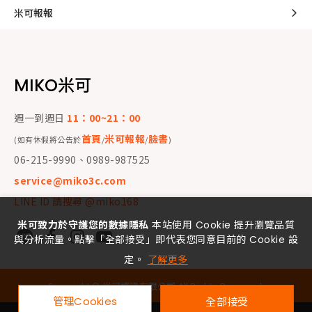
米可報報
MIKO米可
週一到週日
11：00~21：00
首頁
米可報報
臉書
(如有休假將公告於
/
/
)
06-215-9990、0989-987525
service@miko3c.com
LINE ID 請搜尋 @miko168
米可致力於守護您的數據隱私
本站使用 Cookie 提升瀏覽品質
與分析流量。點擊「全部接受」即代表您同意目前的 Cookie 設
定。
了解更多
Copyright ©
米可資訊有限公司
All Rights Reserved.
管理Cookies
全部接受