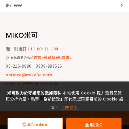
米可報報
MIKO米可
週一到週日
11：00~21：00
首頁
米可報報
臉書
(如有休假將公告於
/
/
)
06-215-9990、0989-987525
service@miko3c.com
LINE ID 請搜尋 @miko168
米可致力於守護您的數據隱私
本站使用 Cookie 提升瀏覽品質
與分析流量。點擊「全部接受」即代表您同意目前的 Cookie 設
定。
了解更多
Copyright ©
米可資訊有限公司
All Rights Reserved.
管理Cookies
全部接受