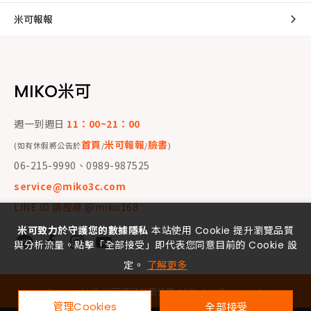
米可報報
MIKO米可
週一到週日
11：00~21：00
首頁
米可報報
臉書
(如有休假將公告於
/
/
)
06-215-9990、0989-987525
service@miko3c.com
LINE ID 請搜尋 @miko168
米可致力於守護您的數據隱私
本站使用 Cookie 提升瀏覽品質
與分析流量。點擊「全部接受」即代表您同意目前的 Cookie 設
定。
了解更多
Copyright ©
米可資訊有限公司
All Rights Reserved.
管理Cookies
全部接受