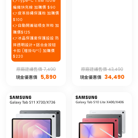
👉Type-C 1.5M 100w
編織快充線 加購價 $90
👉皮革掛繩保護殼 加購價
$100
👉自動開蓋磁吸支架殼 加
購價$125
👉冰晶保護套保護設設 防
摔透明設計+鋁合金按鈕
卡扣 (贈掛勾*1) 加購價
$220
原廠建議售價 7,490
原廠建議售價 43,490
5,890
34,490
現金優惠價
現金優惠價