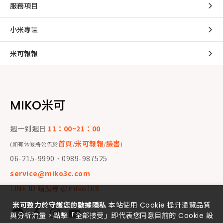
服務項目
小米專區
米可報報
MIKO米可
週一到週日
11：00~21：00
首頁
米可報報
臉書
(如有休假將公告於
/
/
)
06-215-9990、0989-987525
service@miko3c.com
LINE ID 請搜尋 @miko168
米可致力於守護您的數據隱私
本站使用 Cookie 提升瀏覽品質
與分析流量。點擊「全部接受」即代表您同意目前的 Cookie 設