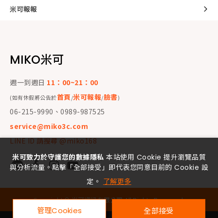
米可報報
MIKO米可
週一到週日
11：00~21：00
首頁
米可報報
臉書
(如有休假將公告於
/
/
)
06-215-9990、0989-987525
service@miko3c.com
LINE ID 請搜尋 @miko168
米可致力於守護您的數據隱私
本站使用 Cookie 提升瀏覽品質
與分析流量。點擊「全部接受」即代表您同意目前的 Cookie 設
定。
了解更多
Copyright ©
米可資訊有限公司
All Rights Reserved.
管理Cookies
全部接受