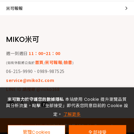
米可報報
MIKO米可
週一到週日
11：00~21：00
首頁
米可報報
臉書
(如有休假將公告於
/
/
)
06-215-9990、0989-987525
service@miko3c.com
LINE ID 請搜尋 @miko168
米可致力於守護您的數據隱私
本站使用 Cookie 提升瀏覽品質
與分析流量。點擊「全部接受」即代表您同意目前的 Cookie 設
定。
了解更多
Copyright ©
米可資訊有限公司
All Rights Reserved.
管理Cookies
全部接受