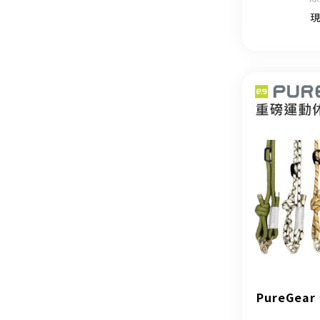
現
PureGe