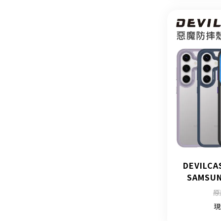
DEVILC
SAMSUN
原
現