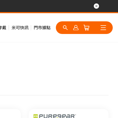
穿戴
米可快訊
門市據點