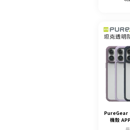
PureGe
機殼 APP
原