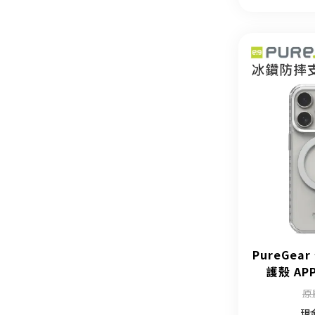
PureGe
護殼 APP
原
現