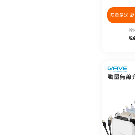
限量贈送 
原廠
現