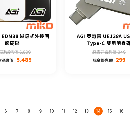
雷 EDM38 磁吸式外接固
AGI 亞奇雷 UE138A US
態硬碟
Type-C 雙用隨身
廠建議售價 6,099
原廠建議售價 349
5,489
299
金優惠價
現金優惠價
6
7
8
9
10
11
12
13
14
15
16