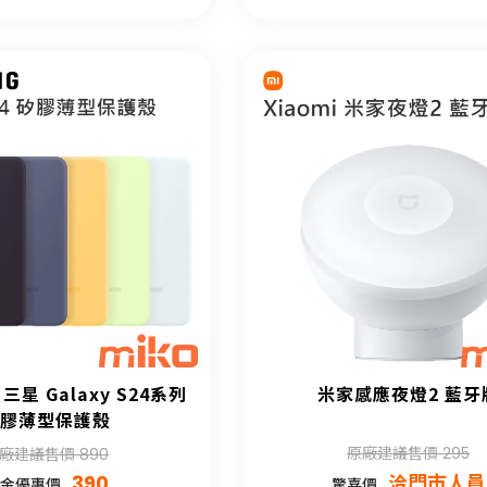
 三星 Galaxy S24系列
米家感應夜燈2 藍牙
膠薄型保護殼
原廠建議售價 295
廠建議售價 890
390
洽門市人員
金優惠價
驚喜價