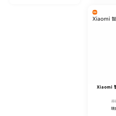
Xiaom
原
現