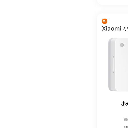
小
原
現