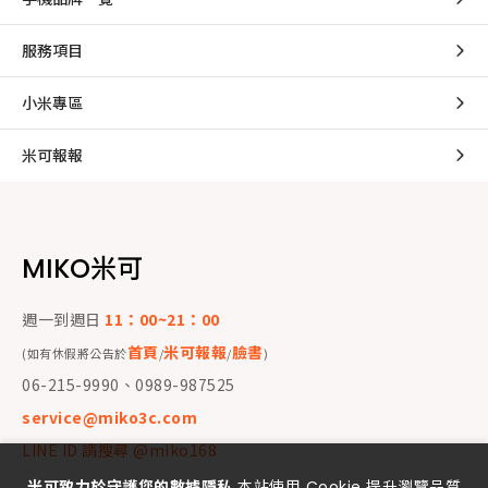
服務項目
小米專區
米可報報
MIKO米可
週一到週日
11：00~21：00
首頁
米可報報
臉書
(如有休假將公告於
/
/
)
06-215-9990、0989-987525
service@miko3c.com
LINE ID 請搜尋 @miko168
米可致力於守護您的數據隱私
本站使用 Cookie 提升瀏覽品質