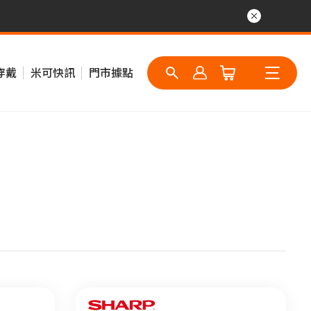
穿戴
米可快訊
門市據點