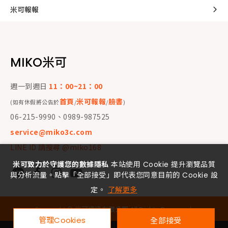
米可報報
MIKO米可
週一到週日
11：00~21：00
首頁
米可報報
臉書
(如有休假將公告於
/
/
)
06-215-9990、0989-987525
service@miko3c.com
LINE ID 請搜尋 @miko168
米可致力於守護您的數據隱私
本站使用 Cookie 提升瀏覽品質
與分析流量。點擊「全部接受」即代表您同意目前的 Cookie 設
定。
了解更多
Copyright ©
米可資訊有限公司
All Rights Reserved.
管理Cookies
全部接受