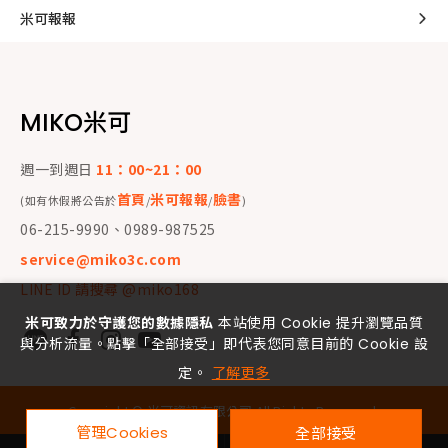
米可報報
MIKO米可
週一到週日
11：00~21：00
首頁
米可報報
臉書
(如有休假將公告於
/
/
)
06-215-9990、0989-987525
service@miko3c.com
LINE ID 請搜尋 @miko168
米可致力於守護您的數據隱私
本站使用 Cookie 提升瀏覽品質
與分析流量。點擊「全部接受」即代表您同意目前的 Cookie 設
定。
了解更多
Copyright ©
米可資訊有限公司
All Rights Reserved.
管理Cookies
全部接受