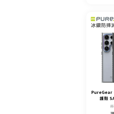
PureGe
護殼 S
原
現