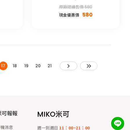
原廠建議售價 580
580
現金優惠價
17
18
19
20
21
MIKO米可
米可報報
新機消息
週一到週日
11：00~21：00