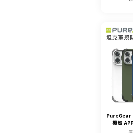
PureGe
機殼 APP
原