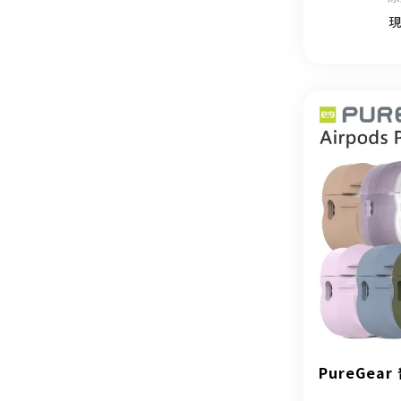
現
PureGear