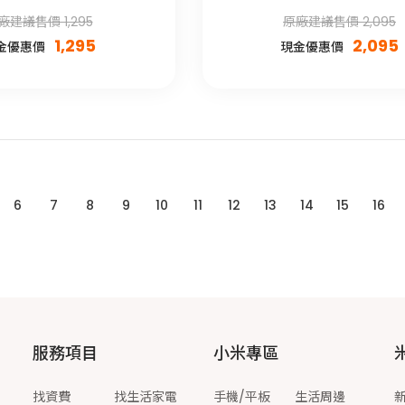
廠建議售價 1,295
原廠建議售價 2,095
1,295
2,095
金優惠價
現金優惠價
6
7
8
9
10
11
12
13
14
15
16
服務項目
小米專區
找資費
找生活家電
手機/平板
生活周邊