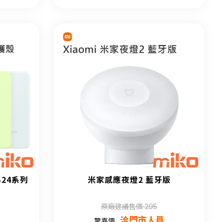
 S24系列
米家感應夜燈2 藍牙版
原廠建議售價 295
洽門市人員
驚喜價