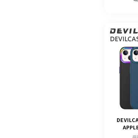
DEVIL
APPL
原