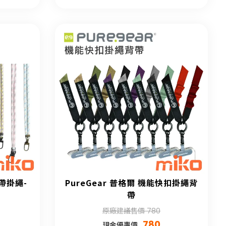
背帶掛繩-
PureGear 普格爾 機能快扣掛繩背
帶
原廠建議售價 780
780
現金優惠價