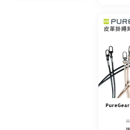
PureGe
原
現