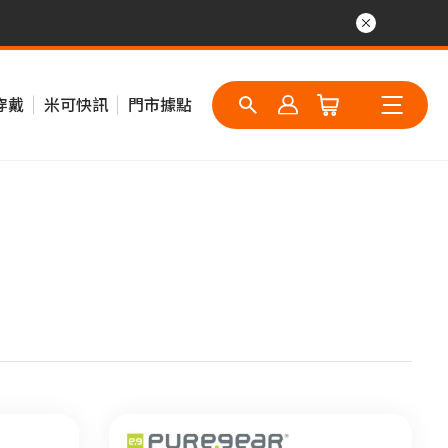
穿戴
米可快訊
門市據點