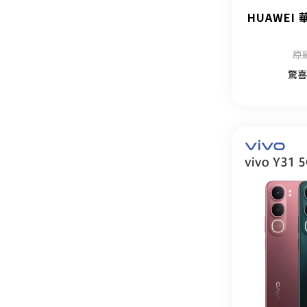
HUAWEI 華
原
驚喜