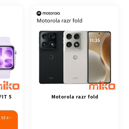
IT 5
Motorola razr fold
SE4-