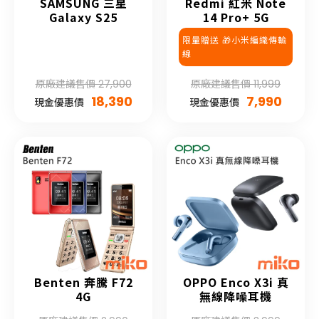
SAMSUNG 三星
Redmi 紅米 Note
Galaxy S25
14 Pro+ 5G
限量贈送 🎁小米編織傳輸
線
原廠建議售價 27,900
原廠建議售價 11,999
18,390
7,990
現金優惠價
現金優惠價
Benten 奔騰 F72
OPPO Enco X3i 真
4G
無線降噪耳機