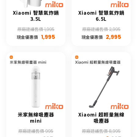
Xiaomi 智慧氣炸鍋
Xiaomi 智慧氣炸鍋
3.5L
6.5L
原廠建議售價 1,995
原廠建議售價 2,995
1,995
2,995
現金優惠價
現金優惠價
米家無線吸塵器
Xiaomi 超輕量無線
mini
吸塵器
原廠建議售價 995
原廠建議售價 8,995