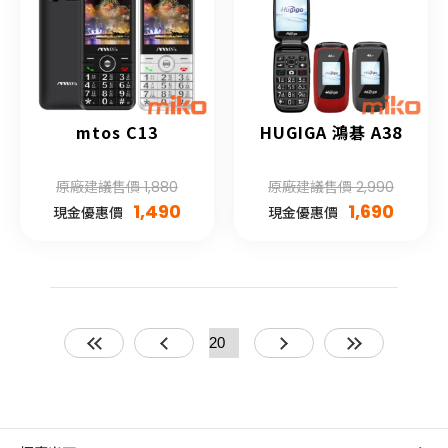
mtos C13
HUGIGA 鴻碁 A38
原廠建議售價 1,880
原廠建議售價 2,990
1,490
1,690
現金優惠價
現金優惠價