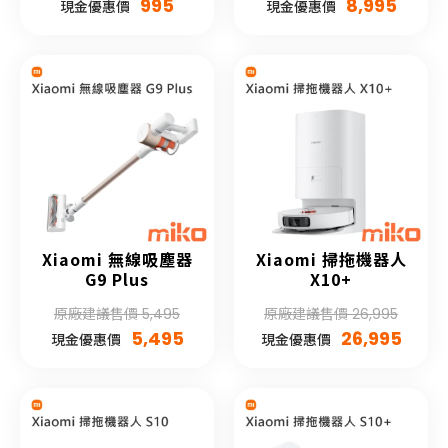
995
8,995
現金優惠價
現金優惠價
Xiaomi 無線吸塵器
Xiaomi 掃拖機器人
G9 Plus
X10+
原廠建議售價 5,495
原廠建議售價 26,995
5,495
26,995
現金優惠價
現金優惠價