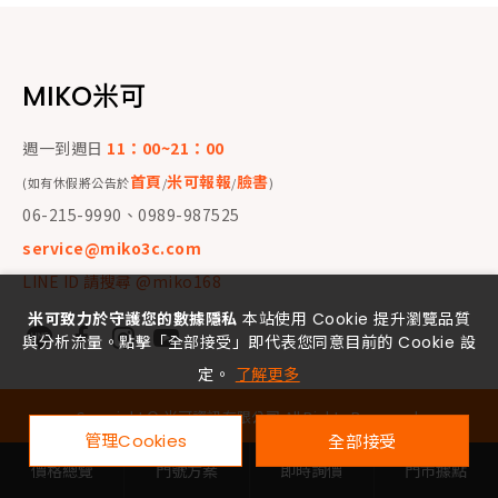
MIKO米可
週一到週日
11：00~21：00
首頁
米可報報
臉書
(如有休假將公告於
/
/
)
06-215-9990、0989-987525
service@miko3c.com
LINE ID 請搜尋 @miko168
米可致力於守護您的數據隱私
本站使用 Cookie 提升瀏覽品質
與分析流量。點擊「全部接受」即代表您同意目前的 Cookie 設
定。
了解更多
Copyright ©
米可資訊有限公司
All Rights Reserved.
管理Cookies
全部接受
價格總覽
門號方案
即時詢價
門市據點