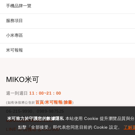
手機品牌一覽
服務項目
小米專區
米可報報
MIKO米可
週一到週日
11：00~21：00
首頁
米可報報
臉書
(如有休假將公告於
/
/
)
06-215-9990、0989-987525
米可致力於守護您的數據隱私
本站使用 Cookie 提升瀏覽品質與
service@miko3c.com
點擊「全部接受」即代表您同意目前的 Cookie 設定。
了解
LINE ID 請搜尋 @miko168