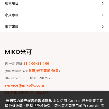
服務項目
小米專區
米可報報
MIKO米可
週一到週日
11：00~21：00
首頁
米可報報
臉書
(如有休假將公告於
/
/
)
06-215-9990、0989-987525
service@miko3c.com
LINE ID 請搜尋 @miko168
米可致力於守護您的數據隱私
本站使用 Cookie 提升瀏覽品質
與分析流量。點擊「全部接受」即代表您同意目前的 Cookie 設