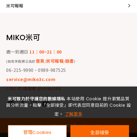
米可報報
MIKO米可
週一到週日
11：00~21：00
首頁
米可報報
臉書
(如有休假將公告於
/
/
)
06-215-9990、0989-987525
service@miko3c.com
LINE ID 請搜尋 @miko168
米可致力於守護您的數據隱私
本站使用 Cookie 提升瀏覽品質
與分析流量。點擊「全部接受」即代表您同意目前的 Cookie 設
定。
了解更多
Copyright ©
米可資訊有限公司
All Rights Reserved.
管理Cookies
全部接受