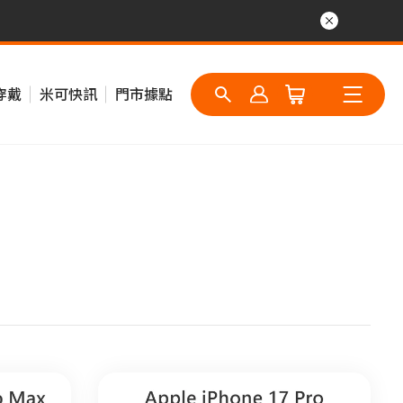
穿戴
米可快訊
門市據點