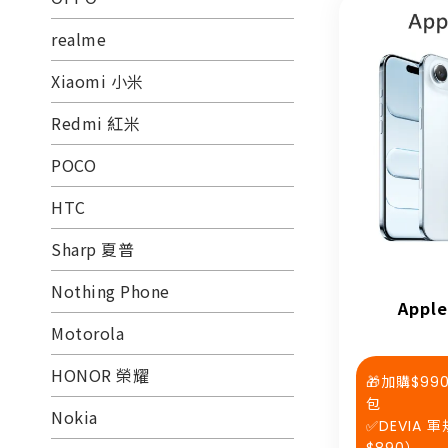
realme
Xiaomi 小米
Redmi 紅米
POCO
HTC
Sharp 夏普
Nothing Phone
Apple
Motorola
HONOR 榮耀
🎁加購$9
包
Nokia
✅DEVIA