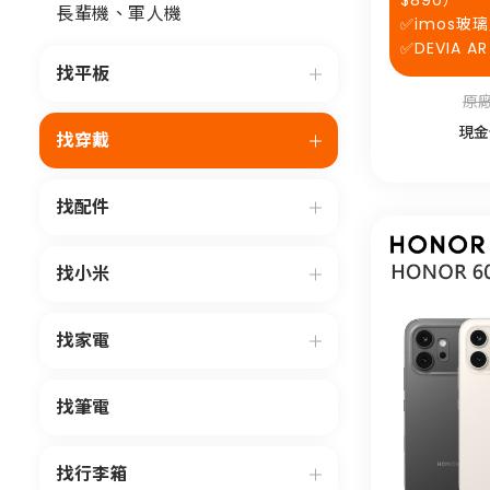
$890）
長輩機、軍人機
✅imos玻
✅DEVIA 
找平板
原廠
現金
找穿戴
找配件
找小米
找家電
找筆電
找行李箱