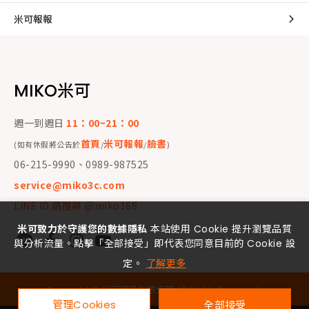
米可報報
MIKO米可
週一到週日
11：00~21：00
首頁
米可報報
臉書
(如有休假將公告於
/
/
)
06-215-9990、0989-987525
service@miko3c.com
LINE ID 請搜尋 @miko168
米可致力於守護您的數據隱私
本站使用 Cookie 提升瀏覽品質
與分析流量。點擊「全部接受」即代表您同意目前的 Cookie 設
定。
了解更多
Copyright ©
米可資訊有限公司
All Rights Reserved.
管理Cookies
全部接受