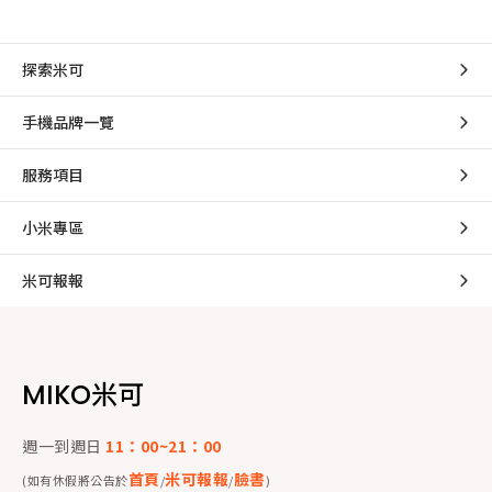
探索米可
手機品牌一覽
服務項目
小米專區
米可報報
MIKO米可
週一到週日
11：00~21：00
首頁
米可報報
臉書
(如有休假將公告於
/
/
)